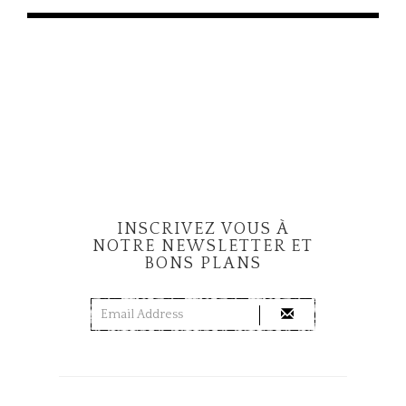
g
a
t
i
o
n
INSCRIVEZ VOUS À
NOTRE NEWSLETTER ET
BONS PLANS