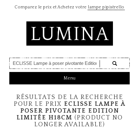
Comparez le prix et Achetez votre
lampe pipistrello
LUMINA
T
Menu
o
g
RÉSULTATS DE LA RECHERCHE
g
l
POUR LE PRIX
ECLISSE LAMPE À
e
POSER PIVOTANTE EDITION
n
LIMITÉE H18CM
(PRODUCT NO
a
LONGER AVAILABLE)
v
i